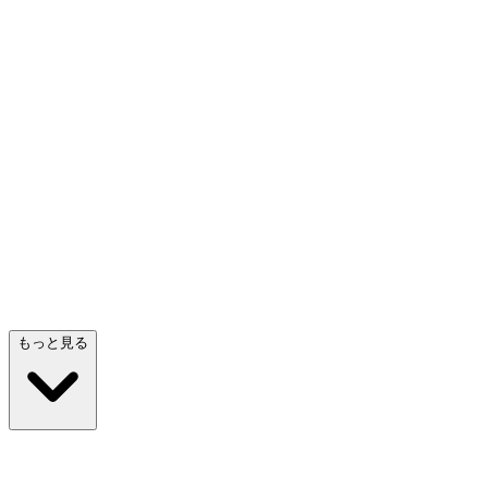
プロトタイピングエージェント
の作成を行
操作できるモックアップやプロトタイプを素早く
アー
形にします
検討
プロダクト
エン
もっと見る