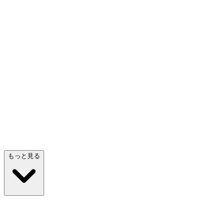
プロトタイピングエージェント
の作成を行
操作できるモックアップやプロトタイプを素早く
アー
形にします
検討
プロダクト
エ
もっと見る