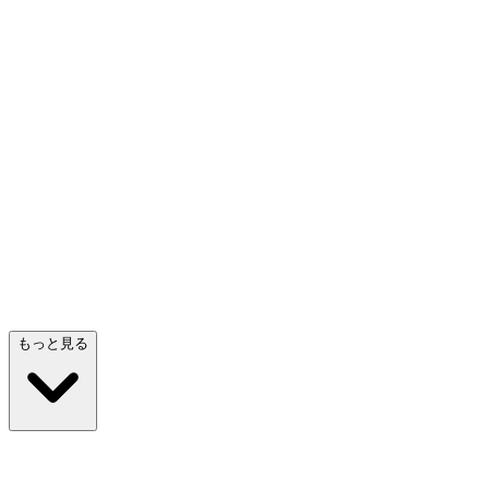
プロトタイピングエージェント
の作成を行
操作できるモックアップやプロトタイプを素早く
アー
形にします
検討
プロダクト
エン
もっと見る