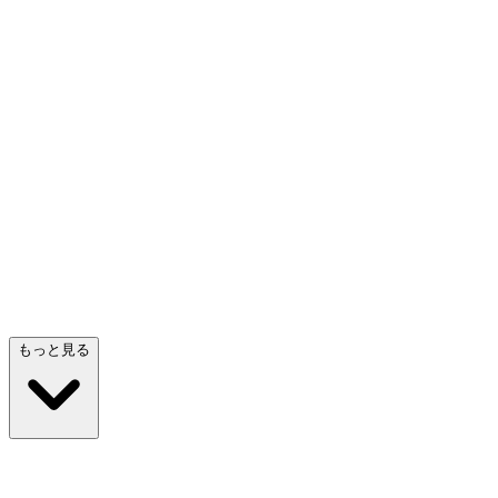
プロトタイピングエージェント
の作成を行
操作できるモックアップやプロトタイプを素早く
アー
形にします
検討
プロダクト
エ
もっと見る